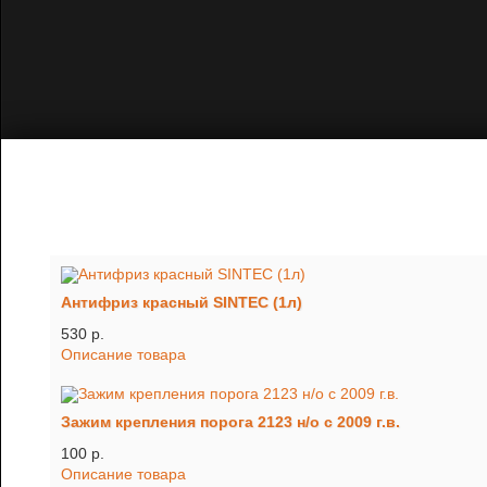
Антифриз красный SINTEC (1л)
530 p.
Описание товара
Зажим крепления порога 2123 н/о с 2009 г.в.
100 p.
Описание товара