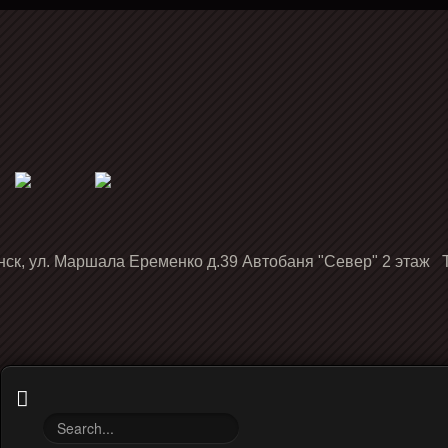
нск, ул. Маршала Еременко д.39 Автобаня "Север" 2 этаж Т