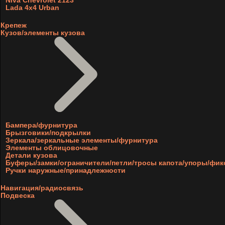
Niva Chevrolet 2123
Lada 4x4 Urban
Крепеж
Кузов/элементы кузова
Бампера/фурнитура
Брызговики/подкрылки
Зеркала/зеркальные элементы/фурнитура
Элементы облицовочные
Детали кузова
Буферы/замки/ограничители/петли/тросы капота/упоры/фи
Ручки наружные/принадлежности
Навигация/радиосвязь
Подвеска