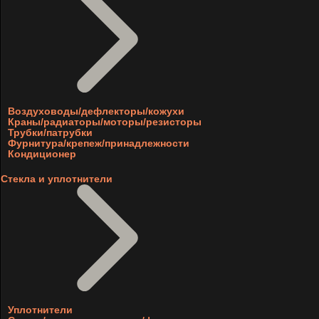
Воздуховоды/дефлекторы/кожухи
Краны/радиаторы/моторы/резисторы
Трубки/патрубки
Фурнитура/крепеж/принадлежности
Кондиционер
Стекла и уплотнители
Уплотнители