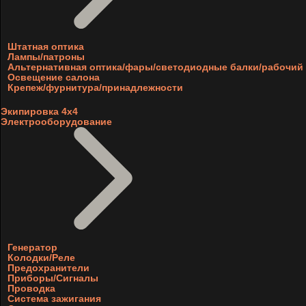
Штатная оптика
Лампы/патроны
Альтернативная оптика/фары/светодиодные балки/рабочий 
Освещение салона
Крепеж/фурнитура/принадлежности
Экипировка 4х4
Электрооборудование
Генератор
Колодки/Реле
Предохранители
Приборы/Сигналы
Проводка
Система зажигания