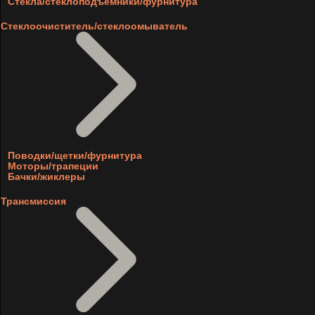
Стекла/стеклоподъемники/фурнитура
Стеклоочиститель/стеклоомыватель
Поводки/щетки/фурнитура
Моторы/трапеции
Бачки/жиклеры
Трансмиссия