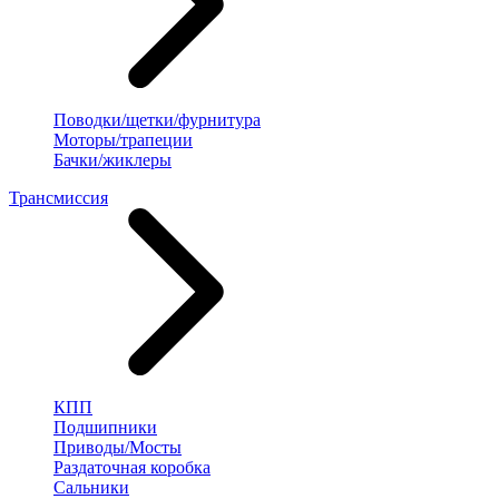
Поводки/щетки/фурнитура
Моторы/трапеции
Бачки/жиклеры
Трансмиссия
КПП
Подшипники
Приводы/Мосты
Раздаточная коробка
Сальники