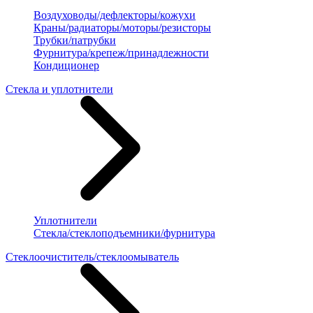
Воздуховоды/дефлекторы/кожухи
Краны/радиаторы/моторы/резисторы
Трубки/патрубки
Фурнитура/крепеж/принадлежности
Кондиционер
Стекла и уплотнители
Уплотнители
Стекла/стеклоподъемники/фурнитура
Стеклоочиститель/стеклоомыватель