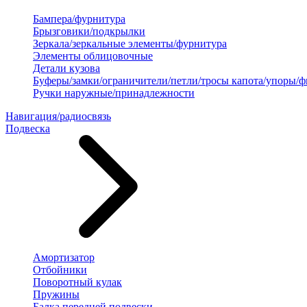
Бампера/фурнитура
Брызговики/подкрылки
Зеркала/зеркальные элементы/фурнитура
Элементы облицовочные
Детали кузова
Буферы/замки/ограничители/петли/тросы капота/упоры/
Ручки наружные/принадлежности
Навигация/радиосвязь
Подвеска
Амортизатор
Отбойники
Поворотный кулак
Пружины
Балка передней подвески