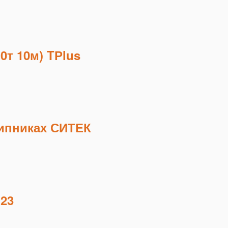
0т 10м) TРlus
ипниках СИТЕК
123