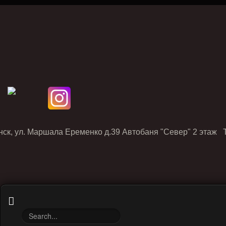
нск, ул. Маршала Еременко д.39 Автобаня "Север" 2 этаж Т