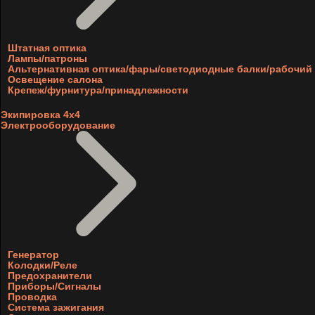
Штатная оптика
Лампы/патроны
Альтернативная оптика/фары/светодиодные балки/рабочий 
Освещение салона
Крепеж/фурнитура/принадлежности
Экипировка 4х4
Электрооборудование
Генератор
Колодки/Реле
Предохранители
Приборы/Сигналы
Проводка
Система зажигания