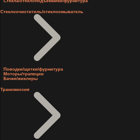
Стекла/стеклоподъемники/фурнитура
Стеклоочиститель/стеклоомыватель
Поводки/щетки/фурнитура
Моторы/трапеции
Бачки/жиклеры
Трансмиссия