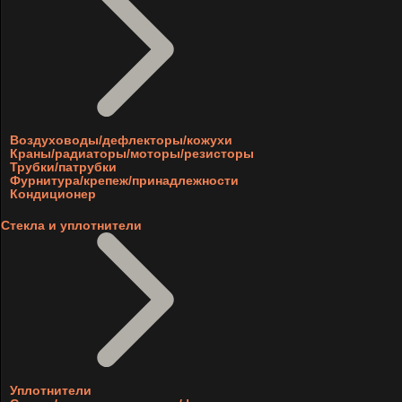
Воздуховоды/дефлекторы/кожухи
Краны/радиаторы/моторы/резисторы
Трубки/патрубки
Фурнитура/крепеж/принадлежности
Кондиционер
Стекла и уплотнители
Уплотнители