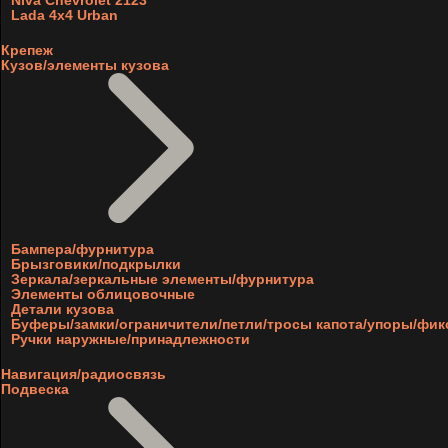
Niva Chevrolet 2123
Lada 4x4 Urban
Крепеж
Кузов/элементы кузова
Бампера/фурнитура
Брызговики/подкрылки
Зеркала/зеркальные элементы/фурнитура
Элементы облицовочные
Детали кузова
Буферы/замки/ограничители/петли/тросы капота/упоры/фи
Ручки наружные/принадлежности
Навигация/радиосвязь
Подвеска