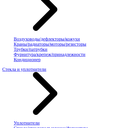
Воздуховоды/дефлекторы/кожухи
Краны/радиаторы/моторы/резисторы
Трубки/патрубки
Фурнитура/крепеж/принадлежности
Кондиционер
Стекла и уплотнители
Уплотнители