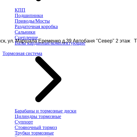
КПП
Подшипники
Приводы/Мосты
Раздаточная коробка
Сальники
Сцепление
ск, ул. Маршала Еременко д.39 Автобаня "Север" 2 этаж Те
Валы карданные/комплектующие
Тормозная система
Барабаны и тормозные диски
Цилиндры тормозные
Суппорт
Стояночный тормоз
Трубки тормозные