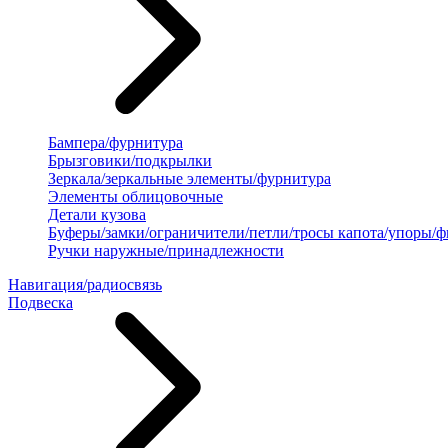
Бампера/фурнитура
Брызговики/подкрылки
Зеркала/зеркальные элементы/фурнитура
Элементы облицовочные
Детали кузова
Буферы/замки/ограничители/петли/тросы капота/упоры/
Ручки наружные/принадлежности
Навигация/радиосвязь
Подвеска