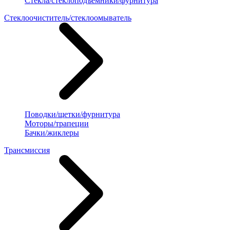
Стекла/стеклоподъемники/фурнитура
Стеклоочиститель/стеклоомыватель
Поводки/щетки/фурнитура
Моторы/трапеции
Бачки/жиклеры
Трансмиссия