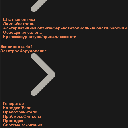
Штатная оптика
Лампы/патроны
Альтернативная оптика/фары/светодиодные балки/рабочий 
Освещение салона
Крепеж/фурнитура/принадлежности
Экипировка 4х4
Электрооборудование
Генератор
Колодки/Реле
Предохранители
Приборы/Сигналы
Проводка
Система зажигания