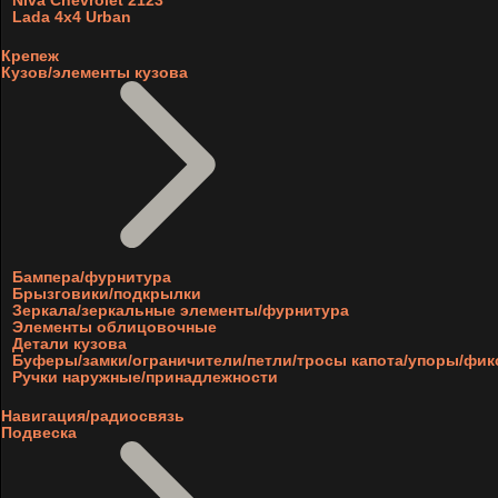
Niva Chevrolet 2123
Lada 4x4 Urban
Крепеж
Кузов/элементы кузова
Бампера/фурнитура
Брызговики/подкрылки
Зеркала/зеркальные элементы/фурнитура
Элементы облицовочные
Детали кузова
Буферы/замки/ограничители/петли/тросы капота/упоры/фи
Ручки наружные/принадлежности
Навигация/радиосвязь
Подвеска