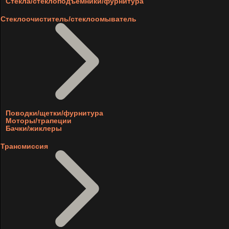
Стекла/стеклоподъемники/фурнитура
Стеклоочиститель/стеклоомыватель
Поводки/щетки/фурнитура
Моторы/трапеции
Бачки/жиклеры
Трансмиссия