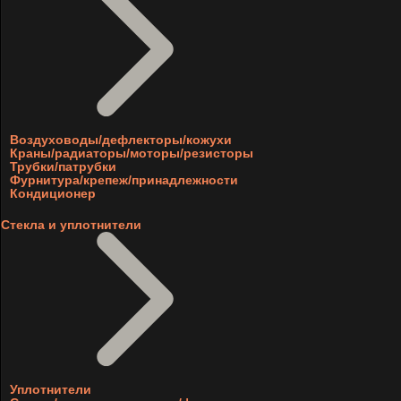
Воздуховоды/дефлекторы/кожухи
Краны/радиаторы/моторы/резисторы
Трубки/патрубки
Фурнитура/крепеж/принадлежности
Кондиционер
Стекла и уплотнители
Уплотнители