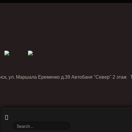
нск, ул. Маршала Еременко д.39 Автобаня "Север" 2 этаж Т