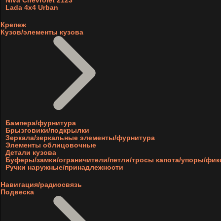
Niva Chevrolet 2123
Lada 4x4 Urban
Крепеж
Кузов/элементы кузова
Бампера/фурнитура
Брызговики/подкрылки
Зеркала/зеркальные элементы/фурнитура
Элементы облицовочные
Детали кузова
Буферы/замки/ограничители/петли/тросы капота/упоры/фи
Ручки наружные/принадлежности
Навигация/радиосвязь
Подвеска