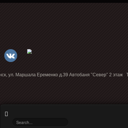
нск, ул. Маршала Еременко д.39 Автобаня "Север" 2 этаж Т