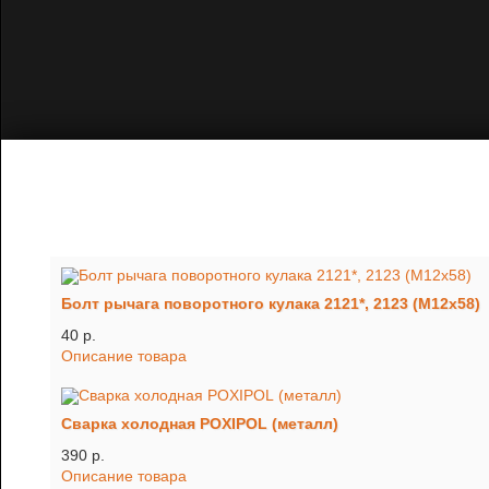
Болт рычага поворотного кулака 2121*, 2123 (М12х58)
40 p.
Описание товара
Сварка холодная POXIPOL (металл)
390 p.
Описание товара