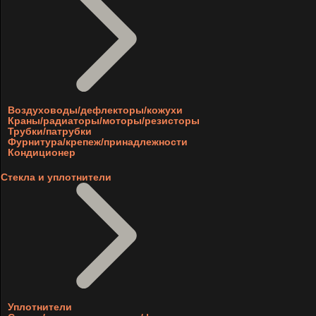
Воздуховоды/дефлекторы/кожухи
Краны/радиаторы/моторы/резисторы
Трубки/патрубки
Фурнитура/крепеж/принадлежности
Кондиционер
Стекла и уплотнители
Уплотнители