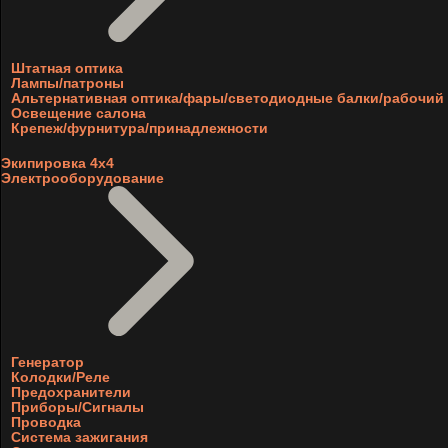
Штатная оптика
Лампы/патроны
Альтернативная оптика/фары/светодиодные балки/рабочий 
Освещение салона
Крепеж/фурнитура/принадлежности
Экипировка 4х4
Электрооборудование
Генератор
Колодки/Реле
Предохранители
Приборы/Сигналы
Проводка
Система зажигания