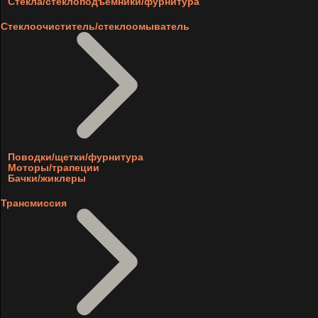
Стекла/стеклоподъемники/фурнитура
Стеклоочиститель/стеклоомыватель
Поводки/щетки/фурнитура
Моторы/трапеции
Бачки/жиклеры
Трансмиссия