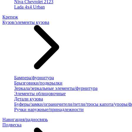
Niva Chevrolet 2123
Lada 4x4 Urban
Крепеж
Кузов/элементы кузова
Бампера/фурнитура
Брызговики/подкрылки
Зеркала/зеркальные элементы/фурнитура
Элементы облицовочные
Детали кузова
Буферы/замки/ограничители/петли/тросы капота/упоры/
Ручки наружные/принадлежности
Навигация/радиосвязь
Подвеска