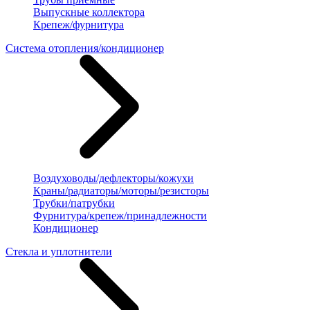
Выпускные коллектора
Крепеж/фурнитура
Система отопления/кондиционер
Воздуховоды/дефлекторы/кожухи
Краны/радиаторы/моторы/резисторы
Трубки/патрубки
Фурнитура/крепеж/принадлежности
Кондиционер
Стекла и уплотнители