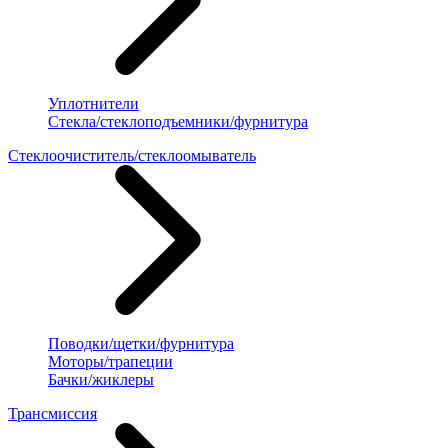
Уплотнители
Стекла/стеклоподъемники/фурнитура
Стеклоочиститель/стеклоомыватель
Поводки/щетки/фурнитура
Моторы/трапеции
Бачки/жиклеры
Трансмиссия