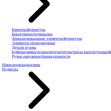
Бампера/фурнитура
Брызговики/подкрылки
Зеркала/зеркальные элементы/фурнитура
Элементы облицовочные
Детали кузова
Буферы/замки/ограничители/петли/тросы капота/упоры/
Ручки наружные/принадлежности
Навигация/радиосвязь
Подвеска