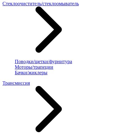
Стеклоочиститель/стеклоомыватель
Поводки/щетки/фурнитура
Моторы/трапеции
Бачки/жиклеры
Трансмиссия