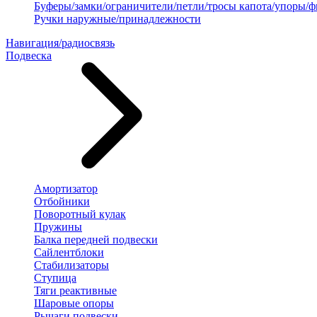
Буферы/замки/ограничители/петли/тросы капота/упоры/
Ручки наружные/принадлежности
Навигация/радиосвязь
Подвеска
Амортизатор
Отбойники
Поворотный кулак
Пружины
Балка передней подвески
Сайлентблоки
Стабилизаторы
Ступица
Тяги реактивные
Шаровые опоры
Рычаги подвески