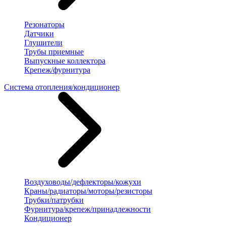
Резонаторы
Датчики
Глушители
Трубы приемные
Выпускные коллектора
Крепеж/фурнитура
Система отопления/кондиционер
Воздуховоды/дефлекторы/кожухи
Краны/радиаторы/моторы/резисторы
Трубки/патрубки
Фурнитура/крепеж/принадлежности
Кондиционер