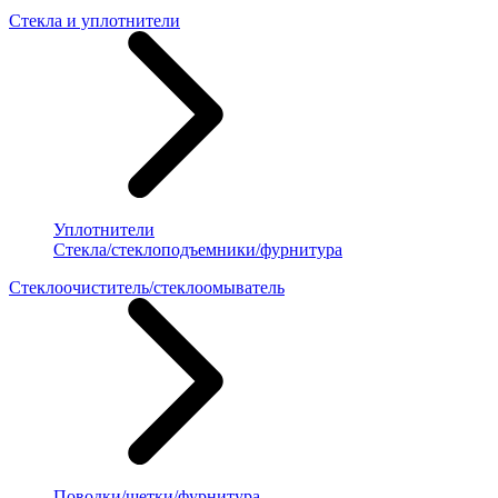
Стекла и уплотнители
Уплотнители
Стекла/стеклоподъемники/фурнитура
Стеклоочиститель/стеклоомыватель
Поводки/щетки/фурнитура