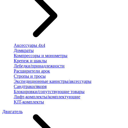
Аксессуары 4х4
Домкраты
Компрессоры и монометры
Крепеж и шаклы
Лебедки/принадлежности
Расширители арок
Стропы и тросы
Экспедиционные канистры/аксессуары
Сандтраки/якоря
Блокировки/сопутствующие товары
Лифт-комплекты/комплектующие
KIT-комплекты
Двигатель