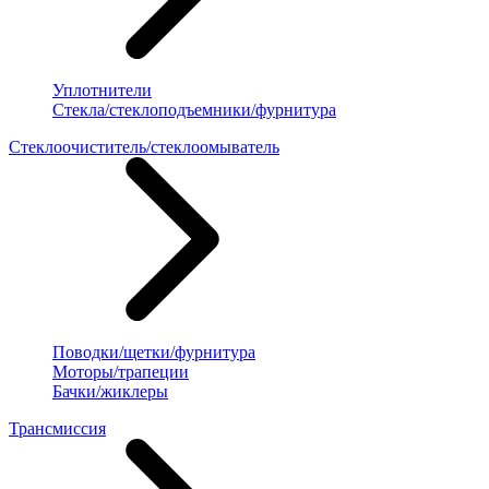
Уплотнители
Стекла/стеклоподъемники/фурнитура
Стеклоочиститель/стеклоомыватель
Поводки/щетки/фурнитура
Моторы/трапеции
Бачки/жиклеры
Трансмиссия