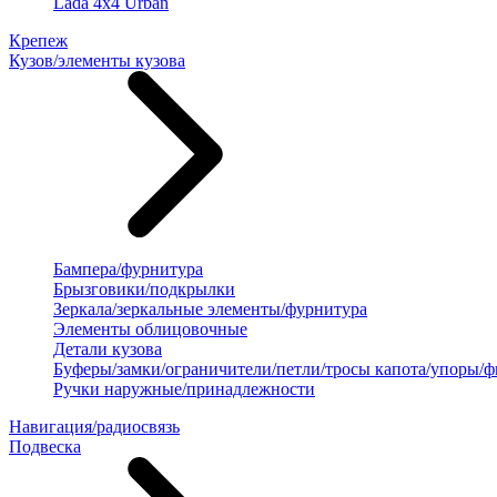
Lada 4x4 Urban
Крепеж
Кузов/элементы кузова
Бампера/фурнитура
Брызговики/подкрылки
Зеркала/зеркальные элементы/фурнитура
Элементы облицовочные
Детали кузова
Буферы/замки/ограничители/петли/тросы капота/упоры/
Ручки наружные/принадлежности
Навигация/радиосвязь
Подвеска