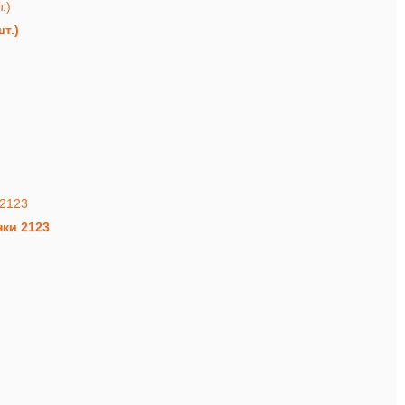
т.)
ки 2123