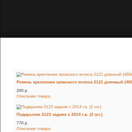
Ремень крепления запасного колеса 2121 длинный (48
200 p.
Описание товара
Подкрылки 2123 задние с 2014 г.в. (2 шт.)
770 p.
Описание товара