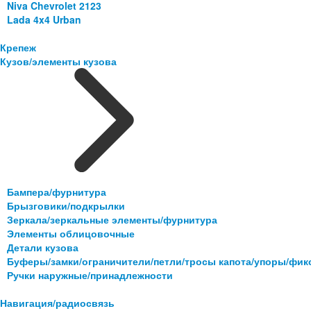
Niva Chevrolet 2123
Lada 4x4 Urban
Крепеж
Кузов/элементы кузова
Бампера/фурнитура
Брызговики/подкрылки
Зеркала/зеркальные элементы/фурнитура
Элементы облицовочные
Детали кузова
Буферы/замки/ограничители/петли/тросы капота/упоры/фи
Ручки наружные/принадлежности
Навигация/радиосвязь