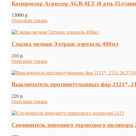
Компрессор Агрессор AGR-8LT (8 атм-35л/мин 
13000 p.
Описание товара
Смазка медная Элтранс аэрозоль 400мл
210 p.
Описание товара
Выключатель противотуманных фар 2121*, 213
220 p.
Описание товара
Соединитель переднего тормозного цилиндра 