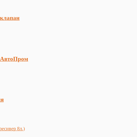
 клапан
аАвтоПром
яя