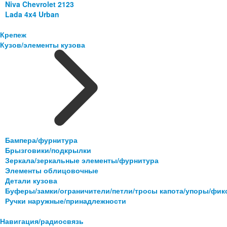
Niva Chevrolet 2123
Lada 4x4 Urban
Крепеж
Кузов/элементы кузова
Бампера/фурнитура
Брызговики/подкрылки
Зеркала/зеркальные элементы/фурнитура
Элементы облицовочные
Детали кузова
Буферы/замки/ограничители/петли/тросы капота/упоры/фи
Ручки наружные/принадлежности
Навигация/радиосвязь