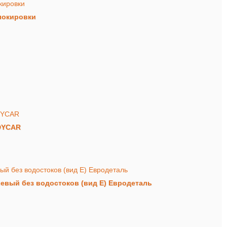
блокировки
NDYCAR
вый без водостоков (вид Е) Евродеталь