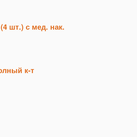
4 шт.) с мед. нак.
олный к-т