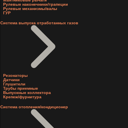
Маятниковые рычаги
Рулевые наконечники/трапеции
Рулевые механизмы/валы
ГУР
Система выпуска отработанных газов
Резонаторы
Датчики
Глушители
Трубы приемные
Выпускные коллектора
Крепеж/фурнитура
Система отопления/кондиционер