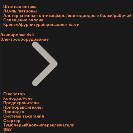
Штатная оптика
Лампы/патроны
Альтернативная оптика/фары/светодиодные балки/рабочий 
Освещение салона
Крепеж/фурнитура/принадлежности
Экипировка 4х4
Электрооборудование
Генератор
Колодки/Реле
Предохранители
Приборы/Сигналы
Проводка
Система зажигания
Стартер
Тумблеры/Кнопки/переключатели
ЭБУ