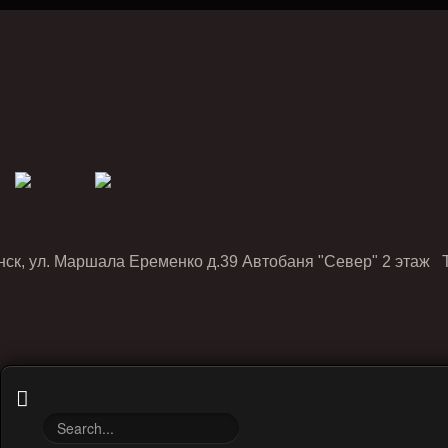
нск, ул. Маршала Еременко д.39 Автобаня "Север" 2 этаж Т