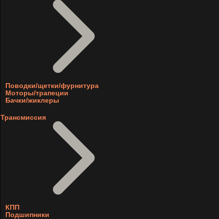
Поводки/щетки/фурнитура
Моторы/трапеции
Бачки/жиклеры
Трансмиссия
КПП
Подшипники