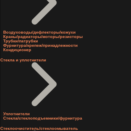
Воздуховоды/дефлекторы/кожухи
Краны/радиаторы/моторы/резисторы
Трубки/патрубки
Фурнитура/крепеж/принадлежности
Кондиционер
Стекла и уплотнители
Уплотнители
Стекла/стеклоподъемники/фурнитура
Стеклоочиститель/стеклоомыватель