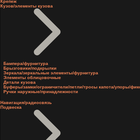
Крепеж
Кузов/элементы кузова
Бампера/фурнитура
Брызговики/подкрылки
Зеркала/зеркальные элементы/фурнитура
Элементы облицовочные
Детали кузова
Буферы/замки/ограничители/петли/тросы капота/упоры/фи
Ручки наружные/принадлежности
Навигация/радиосвязь
Подвеска