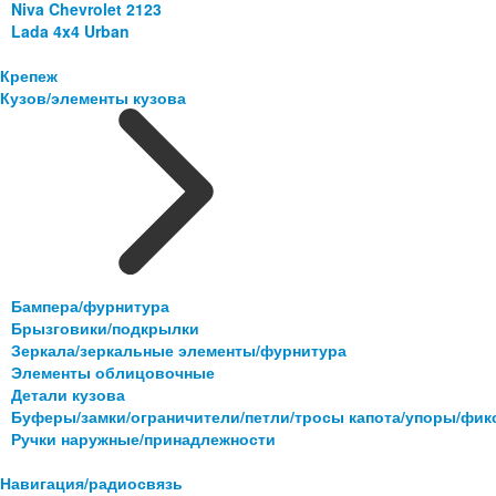
Niva Chevrolet 2123
Lada 4x4 Urban
Крепеж
Кузов/элементы кузова
Бампера/фурнитура
Брызговики/подкрылки
Зеркала/зеркальные элементы/фурнитура
Элементы облицовочные
Детали кузова
Буферы/замки/ограничители/петли/тросы капота/упоры/фи
Ручки наружные/принадлежности
Навигация/радиосвязь