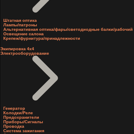
Штатная оптика
Лампы/патроны
Альтернативная оптика/фары/светодиодные балки/рабочий 
Освещение салона
Крепеж/фурнитура/принадлежности
Экипировка 4х4
Электрооборудование
Генератор
Колодки/Реле
Предохранители
Приборы/Сигналы
Проводка
Система зажигания