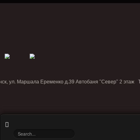
нск, ул. Маршала Еременко д.39 Автобаня "Север" 2 этаж Т