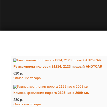
Ремкомплект полуоси 21214, 2123 правый ANDYCAR
620 p.
Описание товара
Клипса крепления порога 2123 н/о с 2009 г.в.
280 p.
Описание товара