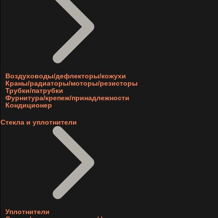
Воздуховоды/дефлекторы/кожухи
Краны/радиаторы/моторы/резисторы
Трубки/патрубки
Фурнитура/крепеж/принадлежности
Кондиционер
Стекла и уплотнители
Уплотнители