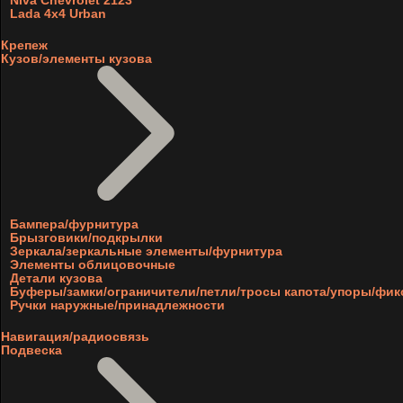
Niva Chevrolet 2123
Lada 4x4 Urban
Крепеж
Кузов/элементы кузова
Бампера/фурнитура
Брызговики/подкрылки
Зеркала/зеркальные элементы/фурнитура
Элементы облицовочные
Детали кузова
Буферы/замки/ограничители/петли/тросы капота/упоры/фи
Ручки наружные/принадлежности
Навигация/радиосвязь
Подвеска