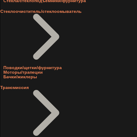
Стекла/стеклоподъемники/фурнитура
Стеклоочиститель/стеклоомыватель
Поводки/щетки/фурнитура
Моторы/трапеции
Бачки/жиклеры
Трансмиссия