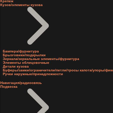
Крепеж
Кузов/элементы кузова
Бампера/фурнитура
Брызговики/подкрылки
Зеркала/зеркальные элементы/фурнитура
Элементы облицовочные
Детали кузова
Буферы/замки/ограничители/петли/тросы капота/упоры/фи
Ручки наружные/принадлежности
Навигация/радиосвязь
Подвеска