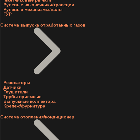
Маятниковые рычаги
Рулевые наконечники/трапеции
Рулевые механизмы/валы
ГУР
Система выпуска отработанных газов
Резонаторы
Датчики
Глушители
Трубы приемные
Выпускные коллектора
Крепеж/фурнитура
Система отопления/кондиционер