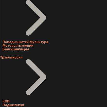
Поводки/щетки/фурнитура
Моторы/трапеции
Бачки/жиклеры
Трансмиссия
КПП
Подшипники