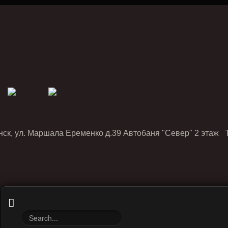
нск, ул. Маршала Еременко д.39 Автобаня "Север" 2 этаж Т