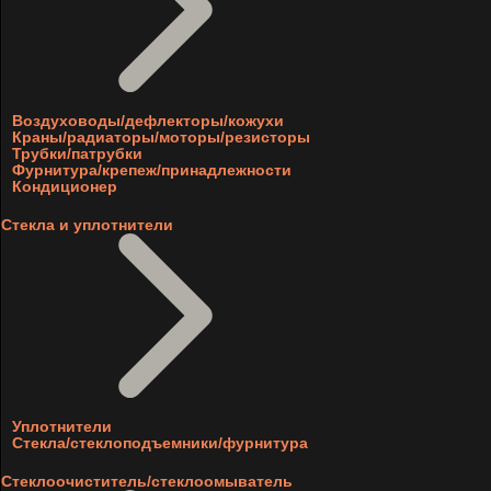
Воздуховоды/дефлекторы/кожухи
Краны/радиаторы/моторы/резисторы
Трубки/патрубки
Фурнитура/крепеж/принадлежности
Кондиционер
Стекла и уплотнители
Уплотнители
Стекла/стеклоподъемники/фурнитура
Стеклоочиститель/стеклоомыватель