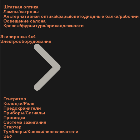
Штатная оптика
Лампы/патроны
Альтернативная оптика/фары/светодиодные балки/рабочий 
Освещение салона
Крепеж/фурнитура/принадлежности
Экипировка 4х4
Электрооборудование
Генератор
Колодки/Реле
Предохранители
Приборы/Сигналы
Проводка
Система зажигания
Стартер
Тумблеры/Кнопки/переключатели
ЭБУ