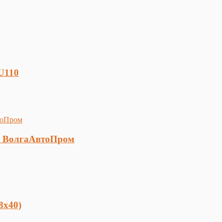
U110
е ВолгаАвтоПром
8х40)