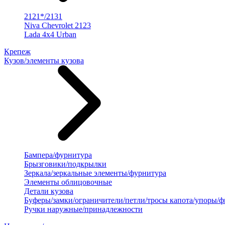
2121*/2131
Niva Chevrolet 2123
Lada 4x4 Urban
Крепеж
Кузов/элементы кузова
Бампера/фурнитура
Брызговики/подкрылки
Зеркала/зеркальные элементы/фурнитура
Элементы облицовочные
Детали кузова
Буферы/замки/ограничители/петли/тросы капота/упоры/
Ручки наружные/принадлежности