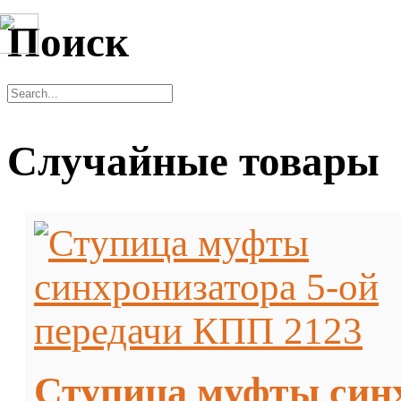
Поиск
Случайные товары
Ступица муфты синх