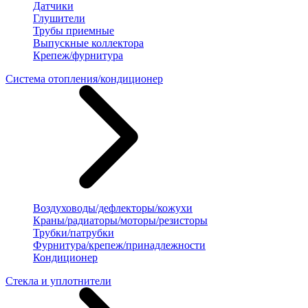
Датчики
Глушители
Трубы приемные
Выпускные коллектора
Крепеж/фурнитура
Система отопления/кондиционер
Воздуховоды/дефлекторы/кожухи
Краны/радиаторы/моторы/резисторы
Трубки/патрубки
Фурнитура/крепеж/принадлежности
Кондиционер
Стекла и уплотнители