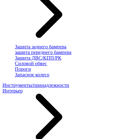
Защита заднего бампера
защита переднего бампера
Защита ДВС/КПП/РК
Силовой обвес
Пороги
Запасное колесо
Инструменты/принадлежности
Интерьер