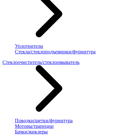
Уплотнители
Стекла/стеклоподъемники/фурнитура
Стеклоочиститель/стеклоомыватель
Поводки/щетки/фурнитура
Моторы/трапеции
Бачки/жиклеры