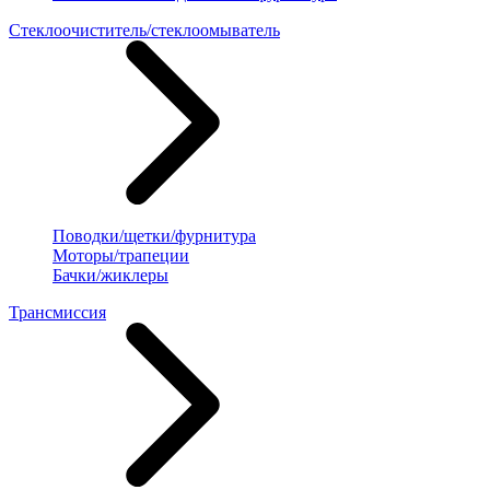
Стеклоочиститель/стеклоомыватель
Поводки/щетки/фурнитура
Моторы/трапеции
Бачки/жиклеры
Трансмиссия