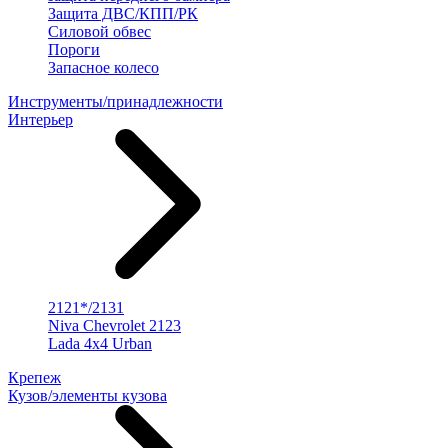
Защита ДВС/КПП/РК
Силовой обвес
Пороги
Запасное колесо
Инструменты/принадлежности
Интерьер
2121*/2131
Niva Chevrolet 2123
Lada 4x4 Urban
Крепеж
Кузов/элементы кузова