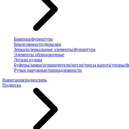
Бампера/фурнитура
Брызговики/подкрылки
Зеркала/зеркальные элементы/фурнитура
Элементы облицовочные
Детали кузова
Буферы/замки/ограничители/петли/тросы капота/упоры/
Ручки наружные/принадлежности
Навигация/радиосвязь
Подвеска