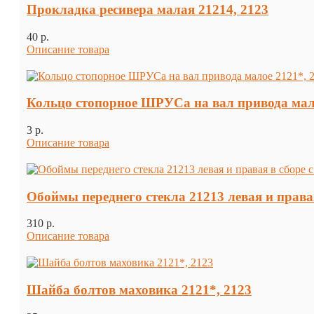
Прокладка ресивера малая 21214, 2123
40 p.
Описание товара
Кольцо стопорное ШРУСа на вал привода мало
3 p.
Описание товара
Обоймы переднего стекла 21213 левая и правая
310 p.
Описание товара
Шайба болтов маховика 2121*, 2123