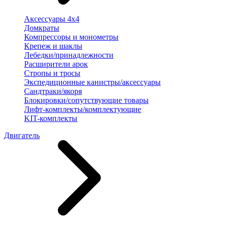
Аксессуары 4х4
Домкраты
Компрессоры и монометры
Крепеж и шаклы
Лебедки/принадлежности
Расширители арок
Стропы и тросы
Экспедиционные канистры/аксессуары
Сандтраки/якоря
Блокировки/сопутствующие товары
Лифт-комплекты/комплектующие
KIT-комплекты
Двигатель