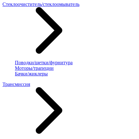
Стеклоочиститель/стеклоомыватель
Поводки/щетки/фурнитура
Моторы/трапеции
Бачки/жиклеры
Трансмиссия