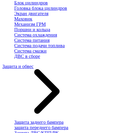
Блок цилиндров
Головка блока цилиндров
Экран двигателя
Маховик
Механизм ГРМ
Поршни и кольца
Система охлаждения
Система питания
Система подачи топлива
Система смазки
ДВС в сборе
Защита и обвес
Защита заднего бампера
защита переднего бампера
Защита ДВС/КПП/РК