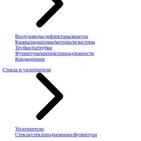
Воздуховоды/дефлекторы/кожухи
Краны/радиаторы/моторы/резисторы
Трубки/патрубки
Фурнитура/крепеж/принадлежности
Кондиционер
Стекла и уплотнители
Уплотнители
Стекла/стеклоподъемники/фурнитура