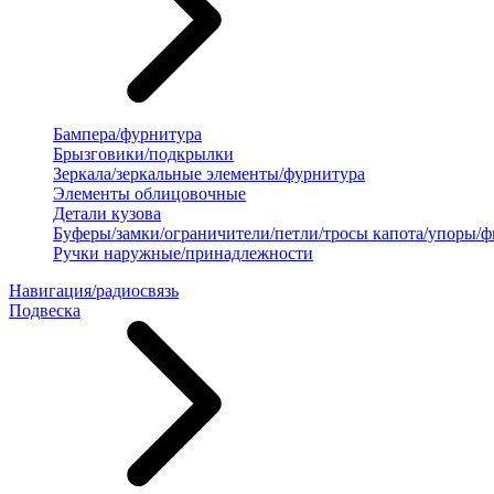
Бампера/фурнитура
Брызговики/подкрылки
Зеркала/зеркальные элементы/фурнитура
Элементы облицовочные
Детали кузова
Буферы/замки/ограничители/петли/тросы капота/упоры/
Ручки наружные/принадлежности
Навигация/радиосвязь
Подвеска