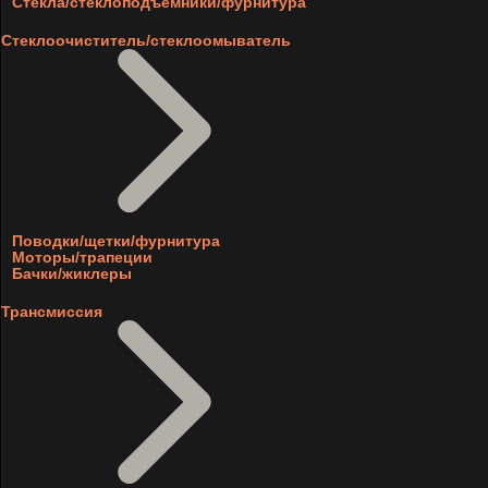
Стекла/стеклоподъемники/фурнитура
Стеклоочиститель/стеклоомыватель
Поводки/щетки/фурнитура
Моторы/трапеции
Бачки/жиклеры
Трансмиссия