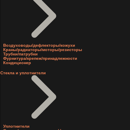
Воздуховоды/дефлекторы/кожухи
Краны/радиаторы/моторы/резисторы
Трубки/патрубки
Фурнитура/крепеж/принадлежности
Кондиционер
Стекла и уплотнители
Уплотнители