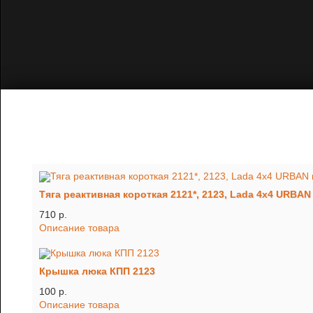
Тяга реактивная короткая 2121*, 2123, Lada 4x4 URBAN 
710 p.
Описание товара
Крышка люка КПП 2123
100 p.
Описание товара