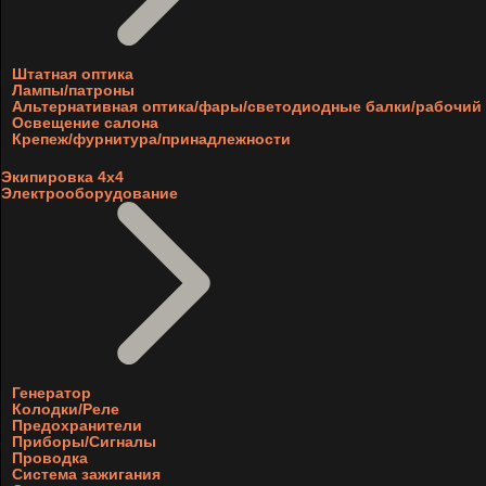
Штатная оптика
Лампы/патроны
Альтернативная оптика/фары/светодиодные балки/рабочий 
Освещение салона
Крепеж/фурнитура/принадлежности
Экипировка 4х4
Электрооборудование
Генератор
Колодки/Реле
Предохранители
Приборы/Сигналы
Проводка
Система зажигания