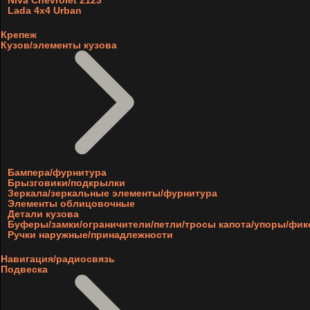
Niva Chevrolet 2123
Lada 4x4 Urban
Крепеж
Кузов/элементы кузова
Бампера/фурнитура
Брызговики/подкрылки
Зеркала/зеркальные элементы/фурнитура
Элементы облицовочные
Детали кузова
Буферы/замки/ограничители/петли/тросы капота/упоры/фи
Ручки наружные/принадлежности
Навигация/радиосвязь
Подвеска