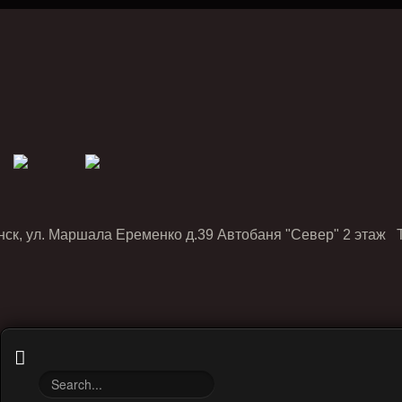
нск, ул. Маршала Еременко д.39 Автобаня "Север" 2 этаж Т