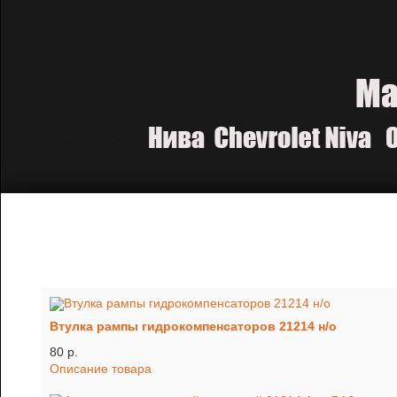
Втулка рампы гидрокомпенсаторов 21214 н/о
80 p.
Описание товара