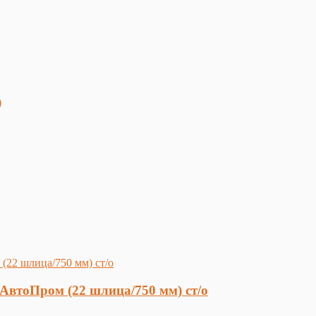
)
АвтоПром (22 шлица/750 мм) ст/о