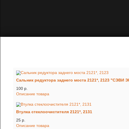
Сальник редуктора заднего моста 2121*, 2123 "СЭВИ 
100 p.
Описание товара
Втулка стеклоочистителя 2121*, 2131
25 p.
Описание товара