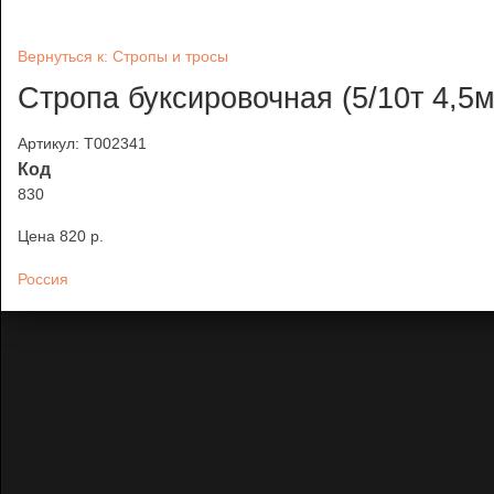
Вернуться к: Стропы и тросы
Стропа буксировочная (5/10т 4,5м
Артикул: Т002341
Код
830
Цена
820 p.
Россия