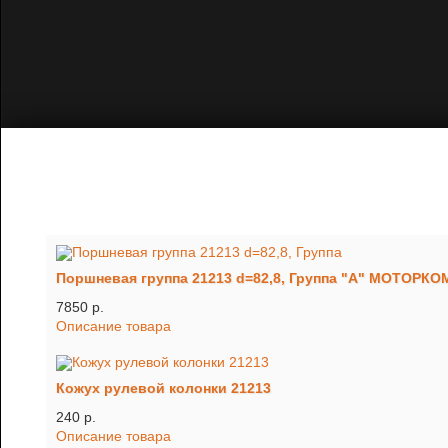
Поршневая группа 21213 d=82,8, Группа "А" МОТОРК
7850 p.
Описание товара
Кожух рулевой колонки 21213
240 p.
Описание товара