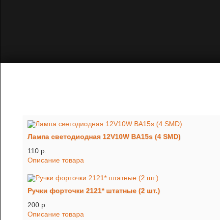
Лампа светодиодная 12V10W BA15s (4 SMD)
110 p.
Описание товара
Ручки форточки 2121* штатные (2 шт.)
200 p.
Описание товара