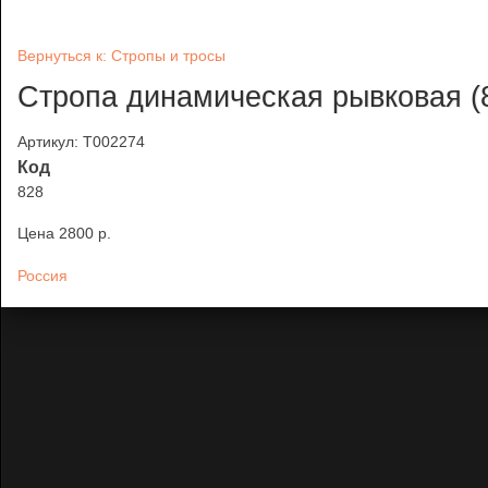
Вернуться к: Стропы и тросы
Стропа динамическая рывковая (8
Артикул: Т002274
Код
828
Цена
2800 p.
Россия