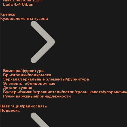
Niva Chevrolet 2123
Lada 4x4 Urban
Крепеж
Кузов/элементы кузова
Бампера/фурнитура
Брызговики/подкрылки
Зеркала/зеркальные элементы/фурнитура
Элементы облицовочные
Детали кузова
Буферы/замки/ограничители/петли/тросы капота/упоры/фи
Ручки наружные/принадлежности
Навигация/радиосвязь
Подвеска