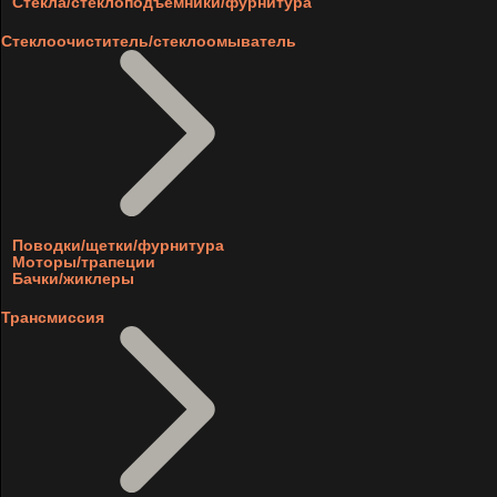
Стекла/стеклоподъемники/фурнитура
Стеклоочиститель/стеклоомыватель
Поводки/щетки/фурнитура
Моторы/трапеции
Бачки/жиклеры
Трансмиссия