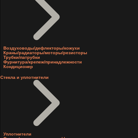
Воздуховоды/дефлекторы/кожухи
Краны/радиаторы/моторы/резисторы
Трубки/патрубки
Фурнитура/крепеж/принадлежности
Кондиционер
Стекла и уплотнители
Уплотнители