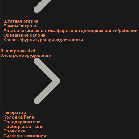
Штатная оптика
Лампы/патроны
Альтернативная оптика/фары/светодиодные балки/рабочий 
Освещение салона
Крепеж/фурнитура/принадлежности
Экипировка 4х4
Электрооборудование
Генератор
Колодки/Реле
Предохранители
Приборы/Сигналы
Проводка
Система зажигания