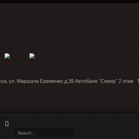
нск, ул. Маршала Еременко д.39 Автобаня "Север" 2 этаж Т