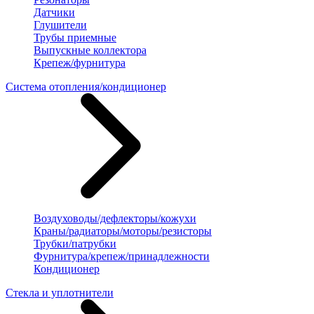
Датчики
Глушители
Трубы приемные
Выпускные коллектора
Крепеж/фурнитура
Система отопления/кондиционер
Воздуховоды/дефлекторы/кожухи
Краны/радиаторы/моторы/резисторы
Трубки/патрубки
Фурнитура/крепеж/принадлежности
Кондиционер
Стекла и уплотнители