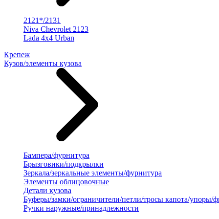
2121*/2131
Niva Chevrolet 2123
Lada 4x4 Urban
Крепеж
Кузов/элементы кузова
Бампера/фурнитура
Брызговики/подкрылки
Зеркала/зеркальные элементы/фурнитура
Элементы облицовочные
Детали кузова
Буферы/замки/ограничители/петли/тросы капота/упоры/
Ручки наружные/принадлежности