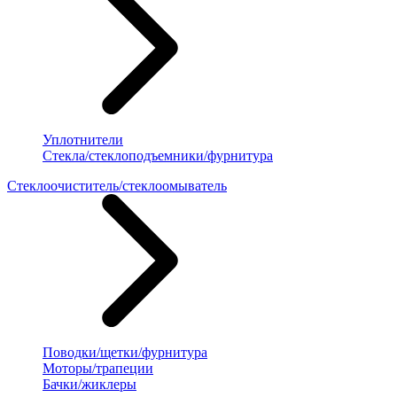
Уплотнители
Стекла/стеклоподъемники/фурнитура
Стеклоочиститель/стеклоомыватель
Поводки/щетки/фурнитура
Моторы/трапеции
Бачки/жиклеры