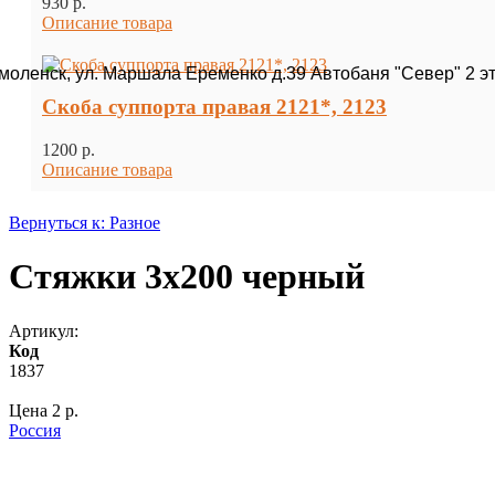
930 p.
Описание товара
Смоленск, ул. Маршала Еременко д.39 Автобаня "Север" 2 э
Скоба суппорта правая 2121*, 2123
1200 p.
Описание товара
Вернуться к: Разное
Стяжки 3х200 черный
Артикул:
Код
1837
Цена
2 p.
Россия