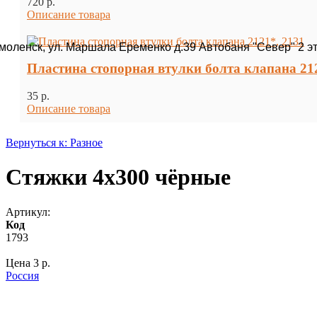
720 p.
Описание товара
Смоленск, ул. Маршала Еременко д.39 Автобаня "Север" 2 э
Пластина стопорная втулки болта клапана 212
35 p.
Описание товара
Вернуться к: Разное
Стяжки 4х300 чёрные
Артикул:
Код
1793
Цена
3 p.
Россия