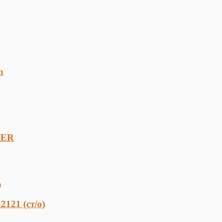
h
TER
121 (ст/о)