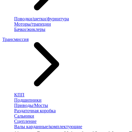
Поводки/щетки/фурнитура
Моторы/трапеции
Бачки/жиклеры
Трансмиссия
КПП
Подшипники
Приводы/Мосты
Раздаточная коробка
Сальники
Сцепление
Валы карданные/комплектующие