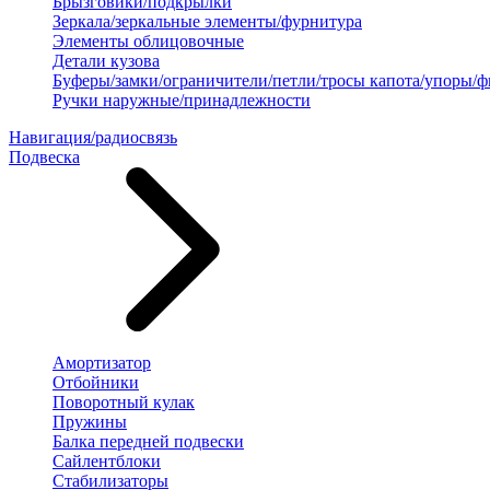
Брызговики/подкрылки
Зеркала/зеркальные элементы/фурнитура
Элементы облицовочные
Детали кузова
Буферы/замки/ограничители/петли/тросы капота/упоры/
Ручки наружные/принадлежности
Навигация/радиосвязь
Подвеска
Амортизатор
Отбойники
Поворотный кулак
Пружины
Балка передней подвески
Сайлентблоки
Стабилизаторы