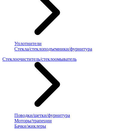
Уплотнители
Стекла/стеклоподъемники/фурнитура
Стеклоочиститель/стеклоомыватель
Поводки/щетки/фурнитура
Моторы/трапеции
Бачки/жиклеры