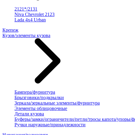
2121*/2131
Niva Chevrolet 2123
Lada 4x4 Urban
Крепеж
Кузов/элементы кузова
Бампера/фурнитура
Брызговики/подкрылки
Зеркала/зеркальные элементы/фурнитура
Элементы облицовочные
Детали кузова
Буферы/замки/ограничители/петли/тросы капота/упоры/
Ручки наружные/принадлежности
Навигация/радиосвязь