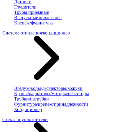
Датчики
Глушители
Трубы приемные
Выпускные коллектора
Крепеж/фурнитура
Система отопления/кондиционер
Воздуховоды/дефлекторы/кожухи
Краны/радиаторы/моторы/резисторы
Трубки/патрубки
Фурнитура/крепеж/принадлежности
Кондиционер
Стекла и уплотнители