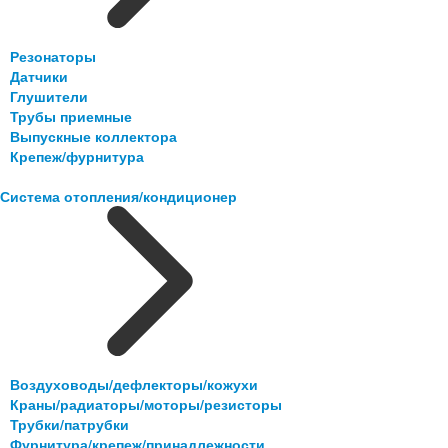
Резонаторы
Датчики
Глушители
Трубы приемные
Выпускные коллектора
Крепеж/фурнитура
Система отопления/кондиционер
Воздуховоды/дефлекторы/кожухи
Краны/радиаторы/моторы/резисторы
Трубки/патрубки
Фурнитура/крепеж/принадлежности