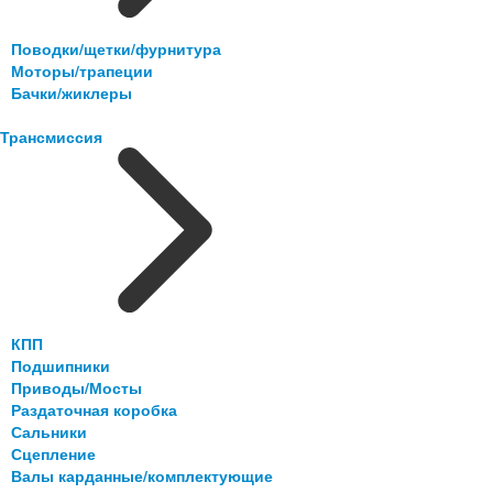
Поводки/щетки/фурнитура
Моторы/трапеции
Бачки/жиклеры
Трансмиссия
КПП
Подшипники
Приводы/Мосты
Раздаточная коробка
Сальники
Сцепление
Валы карданные/комплектующие