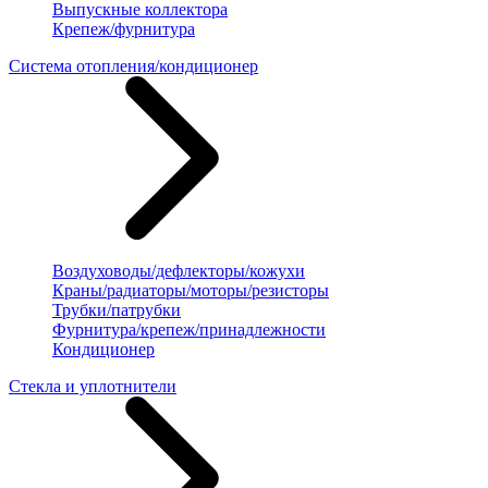
Выпускные коллектора
Крепеж/фурнитура
Система отопления/кондиционер
Воздуховоды/дефлекторы/кожухи
Краны/радиаторы/моторы/резисторы
Трубки/патрубки
Фурнитура/крепеж/принадлежности
Кондиционер
Стекла и уплотнители