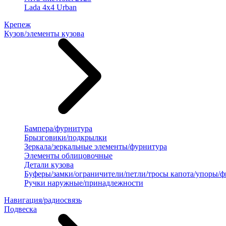
Lada 4x4 Urban
Крепеж
Кузов/элементы кузова
Бампера/фурнитура
Брызговики/подкрылки
Зеркала/зеркальные элементы/фурнитура
Элементы облицовочные
Детали кузова
Буферы/замки/ограничители/петли/тросы капота/упоры/
Ручки наружные/принадлежности
Навигация/радиосвязь
Подвеска