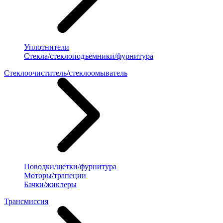
Уплотнители
Стекла/стеклоподъемники/фурнитура
Стеклоочиститель/стеклоомыватель
Поводки/щетки/фурнитура
Моторы/трапеции
Бачки/жиклеры
Трансмиссия