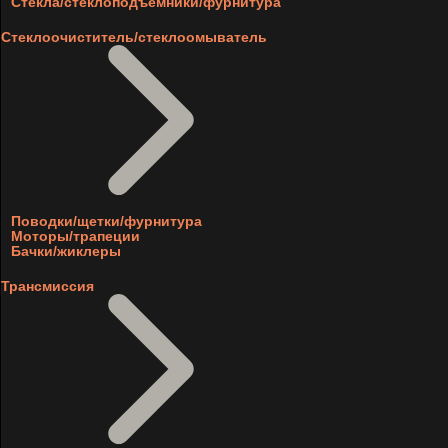
Стекла/стеклоподъемники/фурнитура
Стеклоочиститель/стеклоомыватель
Поводки/щетки/фурнитура
Моторы/трапеции
Бачки/жиклеры
Трансмиссия