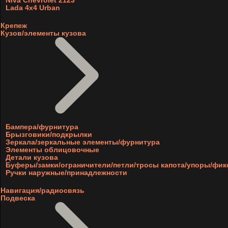
Niva Chevrolet 2123
Lada 4x4 Urban
Крепеж
Кузов/элементы кузова
Бампера/фурнитура
Брызговики/подкрылки
Зеркала/зеркальные элементы/фурнитура
Элементы облицовочные
Детали кузова
Буферы/замки/ограничители/петли/тросы капота/упоры/фи
Ручки наружные/принадлежности
Навигация/радиосвязь
Подвеска