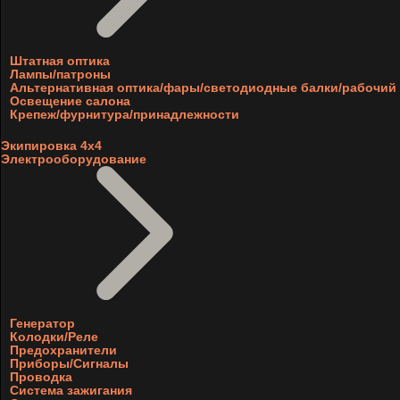
Штатная оптика
Лампы/патроны
Альтернативная оптика/фары/светодиодные балки/рабочий 
Освещение салона
Крепеж/фурнитура/принадлежности
Экипировка 4х4
Электрооборудование
Генератор
Колодки/Реле
Предохранители
Приборы/Сигналы
Проводка
Система зажигания