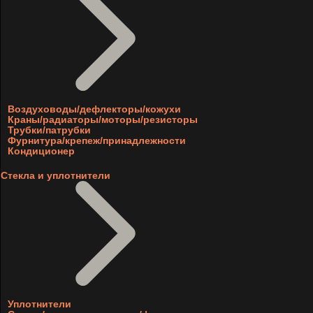
Воздуховоды/дефлекторы/кожухи
Краны/радиаторы/моторы/резисторы
Трубки/патрубки
Фурнитура/крепеж/принадлежности
Кондиционер
Стекла и уплотнители
Уплотнители