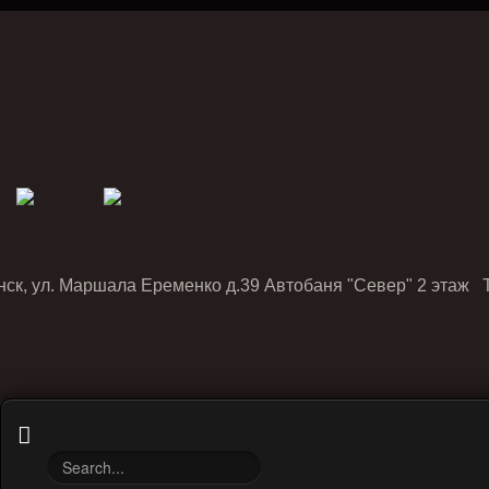
нск, ул. Маршала Еременко д.39 Автобаня "Север" 2 этаж Т