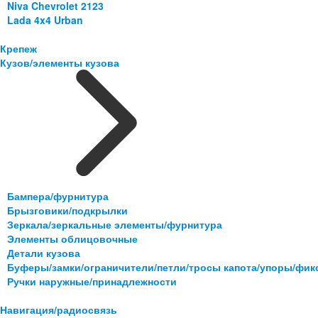
Niva Chevrolet 2123
Lada 4x4 Urban
Крепеж
Кузов/элементы кузова
Бампера/фурнитура
Брызговики/подкрылки
Зеркала/зеркальные элементы/фурнитура
Элементы облицовочные
Детали кузова
Буферы/замки/ограничители/петли/тросы капота/упоры/фи
Ручки наружные/принадлежности
Навигация/радиосвязь