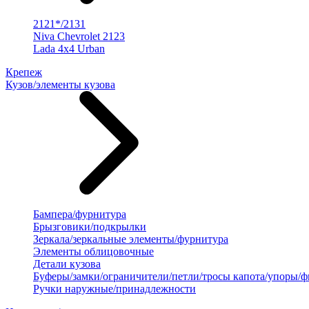
2121*/2131
Niva Chevrolet 2123
Lada 4x4 Urban
Крепеж
Кузов/элементы кузова
Бампера/фурнитура
Брызговики/подкрылки
Зеркала/зеркальные элементы/фурнитура
Элементы облицовочные
Детали кузова
Буферы/замки/ограничители/петли/тросы капота/упоры/
Ручки наружные/принадлежности