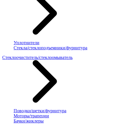
Уплотнители
Стекла/стеклоподъемники/фурнитура
Стеклоочиститель/стеклоомыватель
Поводки/щетки/фурнитура
Моторы/трапеции
Бачки/жиклеры