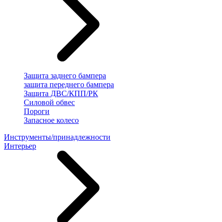
Защита заднего бампера
защита переднего бампера
Защита ДВС/КПП/РК
Силовой обвес
Пороги
Запасное колесо
Инструменты/принадлежности
Интерьер