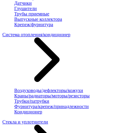
Датчики
Глушители
Трубы приемные
Выпускные коллектора
Крепеж/фурнитура
Система отопления/кондиционер
Воздуховоды/дефлекторы/кожухи
Краны/радиаторы/моторы/резисторы
Трубки/патрубки
Фурнитура/крепеж/принадлежности
Кондиционер
Стекла и уплотнители