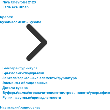
Niva Chevrolet 2123
Lada 4x4 Urban
Крепеж
Кузов/элементы кузова
Бампера/фурнитура
Брызговики/подкрылки
Зеркала/зеркальные элементы/фурнитура
Элементы облицовочные
Детали кузова
Буферы/замки/ограничители/петли/тросы капота/упоры/фи
Ручки наружные/принадлежности
Навигация/радиосвязь