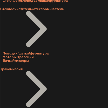
Стекла/стеклоподъемники/фурнитура
Стеклоочиститель/стеклоомыватель
Поводки/щетки/фурнитура
Моторы/трапеции
Бачки/жиклеры
Трансмиссия