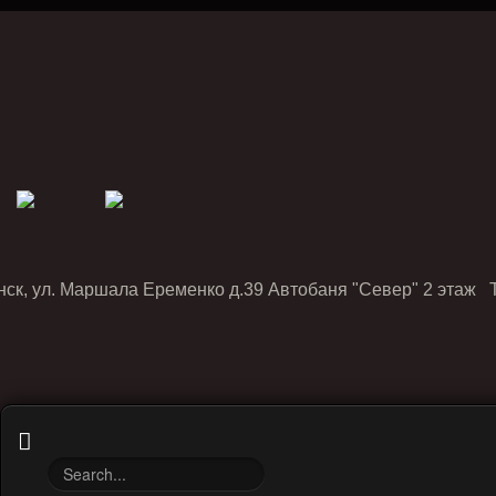
нск, ул. Маршала Еременко д.39 Автобаня "Север" 2 этаж Т