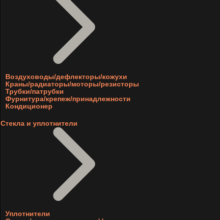
Воздуховоды/дефлекторы/кожухи
Краны/радиаторы/моторы/резисторы
Трубки/патрубки
Фурнитура/крепеж/принадлежности
Кондиционер
Стекла и уплотнители
Уплотнители