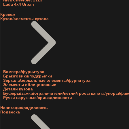
Niva Chevrolet 2123
Lada 4x4 Urban
Крепеж
Кузов/элементы кузова
Бампера/фурнитура
Брызговики/подкрылки
Зеркала/зеркальные элементы/фурнитура
Элементы облицовочные
Детали кузова
Буферы/замки/ограничители/петли/тросы капота/упоры/фи
Ручки наружные/принадлежности
Навигация/радиосвязь
Подвеска