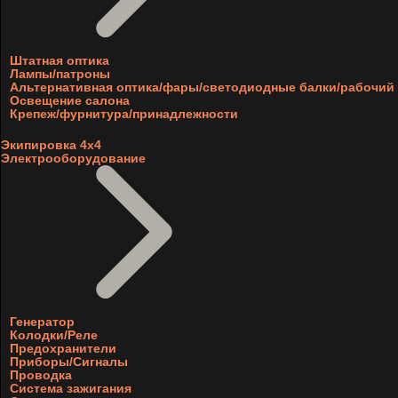
Штатная оптика
Лампы/патроны
Альтернативная оптика/фары/светодиодные балки/рабочий 
Освещение салона
Крепеж/фурнитура/принадлежности
Экипировка 4х4
Электрооборудование
Генератор
Колодки/Реле
Предохранители
Приборы/Сигналы
Проводка
Система зажигания