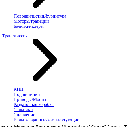
Поводки/щетки/фурнитура
Моторы/трапеции
Бачки/жиклеры
Трансмиссия
КПП
Подшипники
Приводы/Мосты
Раздаточная коробка
Сальники
Сцепление
Валы карданные/комплектующие