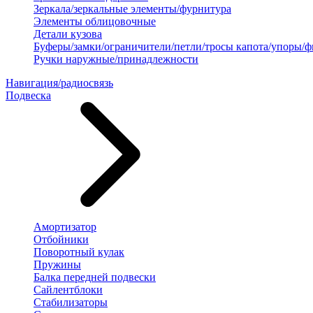
Зеркала/зеркальные элементы/фурнитура
Элементы облицовочные
Детали кузова
Буферы/замки/ограничители/петли/тросы капота/упоры/
Ручки наружные/принадлежности
Навигация/радиосвязь
Подвеска
Амортизатор
Отбойники
Поворотный кулак
Пружины
Балка передней подвески
Сайлентблоки
Стабилизаторы