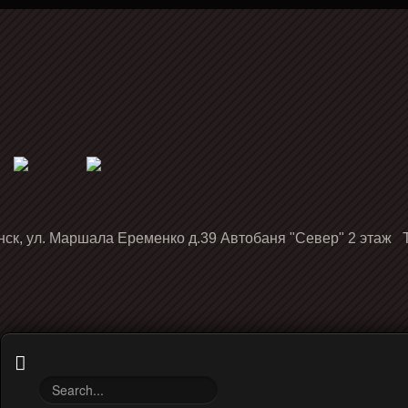
нск, ул. Маршала Еременко д.39 Автобаня "Север" 2 этаж Т