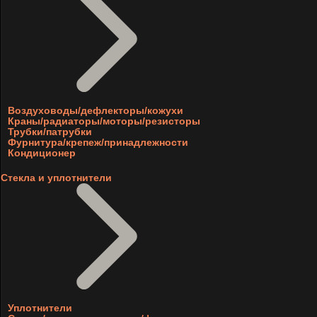
Воздуховоды/дефлекторы/кожухи
Краны/радиаторы/моторы/резисторы
Трубки/патрубки
Фурнитура/крепеж/принадлежности
Кондиционер
Стекла и уплотнители
Уплотнители