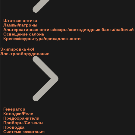
Штатная оптика
Лампы/патроны
Альтернативная оптика/фары/светодиодные балки/рабочий 
Освещение салона
Крепеж/фурнитура/принадлежности
Экипировка 4х4
Электрооборудование
Генератор
Колодки/Реле
Предохранители
Приборы/Сигналы
Проводка
Система зажигания