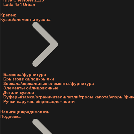
Niva Chevrolet 2123
Lada 4x4 Urban
Крепеж
Кузов/элементы кузова
Бампера/фурнитура
Брызговики/подкрылки
Зеркала/зеркальные элементы/фурнитура
Элементы облицовочные
Детали кузова
Буферы/замки/ограничители/петли/тросы капота/упоры/фи
Ручки наружные/принадлежности
Навигация/радиосвязь
Подвеска