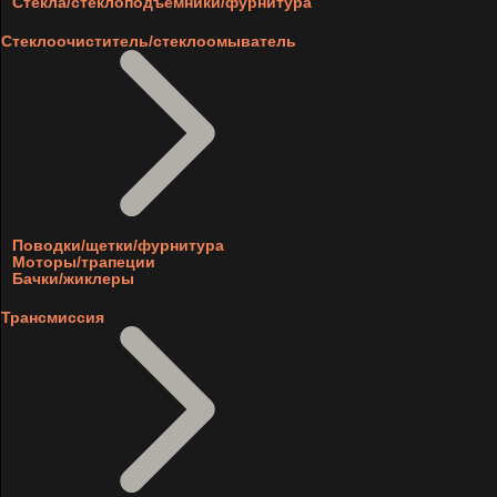
Стекла/стеклоподъемники/фурнитура
Стеклоочиститель/стеклоомыватель
Поводки/щетки/фурнитура
Моторы/трапеции
Бачки/жиклеры
Трансмиссия