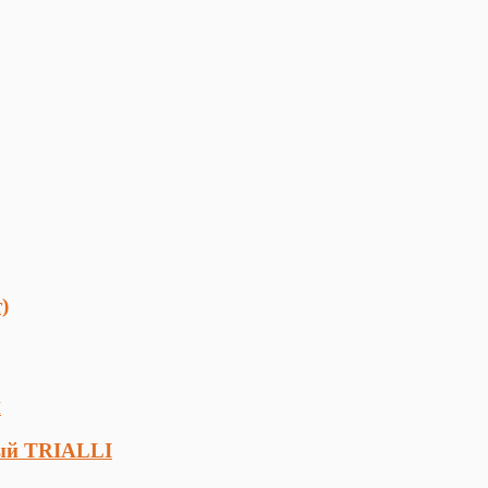
)
лый TRIALLI