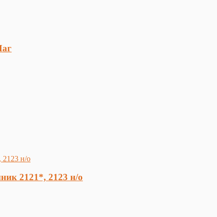
Маг
ик 2121*, 2123 н/о