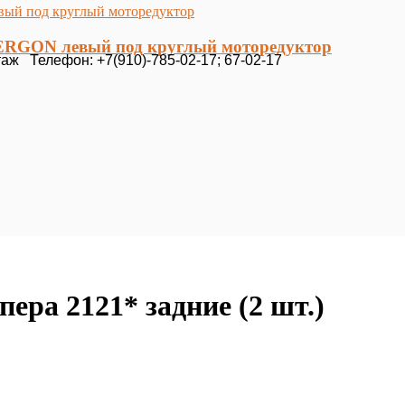
к ERGON левый под круглый моторедуктор
таж Телефон: +7(910)-785-02-17; 67-02-17
ра 2121* задние (2 шт.)