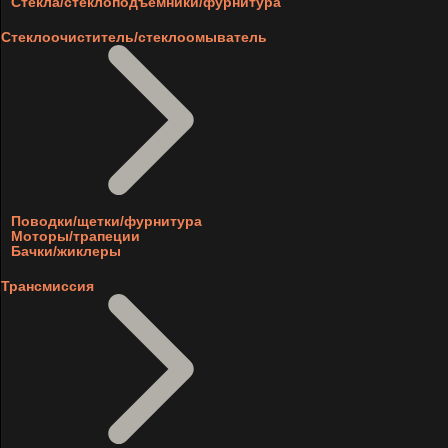
Стекла/стеклоподъемники/фурнитура
Стеклоочиститель/стеклоомыватель
Поводки/щетки/фурнитура
Моторы/трапеции
Бачки/жиклеры
Трансмиссия