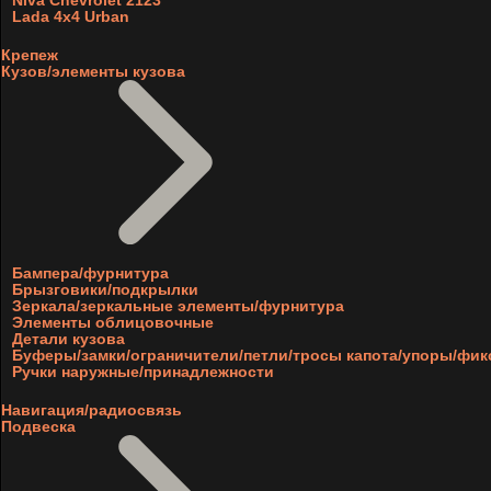
Niva Chevrolet 2123
Lada 4x4 Urban
Крепеж
Кузов/элементы кузова
Бампера/фурнитура
Брызговики/подкрылки
Зеркала/зеркальные элементы/фурнитура
Элементы облицовочные
Детали кузова
Буферы/замки/ограничители/петли/тросы капота/упоры/фи
Ручки наружные/принадлежности
Навигация/радиосвязь
Подвеска