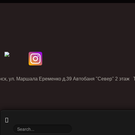
нск, ул. Маршала Еременко д.39 Автобаня "Север" 2 этаж Т