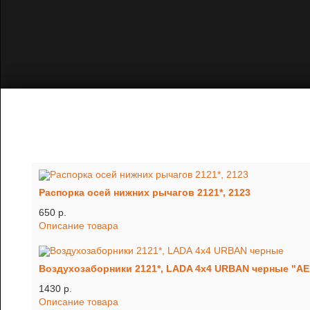
Распорка осей нижних рычагов 2121*, 2123
650 p.
Описание товара
Воздухозаборники 2121*, LADA 4x4 URBAN черные "AER
1430 p.
Описание товара