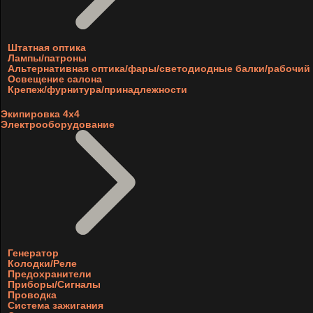
Штатная оптика
Лампы/патроны
Альтернативная оптика/фары/светодиодные балки/рабочий 
Освещение салона
Крепеж/фурнитура/принадлежности
Экипировка 4х4
Электрооборудование
Генератор
Колодки/Реле
Предохранители
Приборы/Сигналы
Проводка
Система зажигания