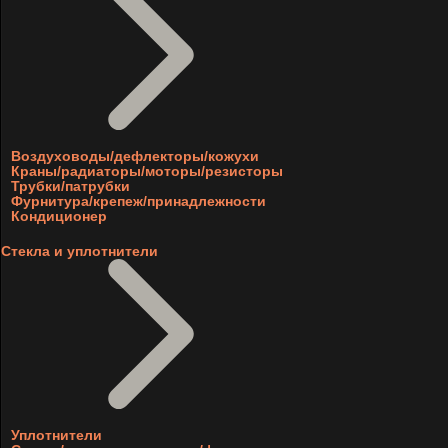
Воздуховоды/дефлекторы/кожухи
Краны/радиаторы/моторы/резисторы
Трубки/патрубки
Фурнитура/крепеж/принадлежности
Кондиционер
Стекла и уплотнители
Уплотнители